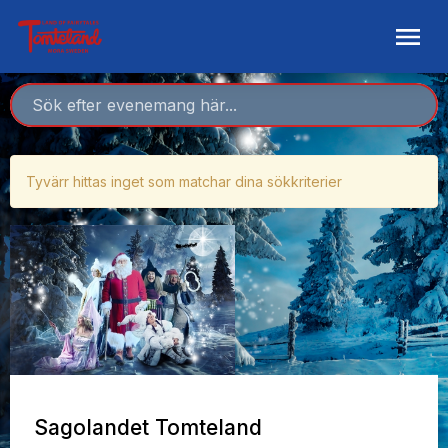
Tyvärr hittas inget som matchar dina sökkriterier
Sagolandet Tomteland